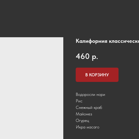
Калифорния классическ
460
р.
В КОРЗИНУ
Водоросли нори
Рис
Снежный краб
Майонез
Огурец
Икра масаго