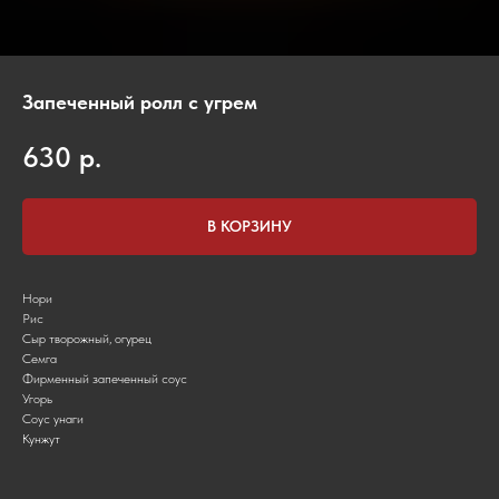
Запеченный ролл с угрем
630
р.
В КОРЗИНУ
Нори
Рис
Сыр творожный, огурец
Семга
Фирменный запеченный соус
Угорь
Соус унаги
Кунжут