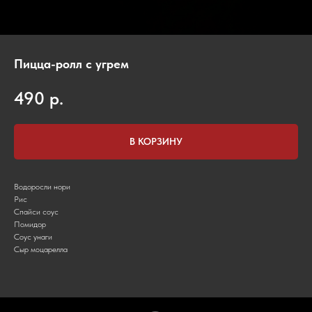
Пицца-ролл с угрем
490
р.
В КОРЗИНУ
Водоросли нори
Рис
Спайси соус
Помидор
Соус унаги
Сыр моцарелла