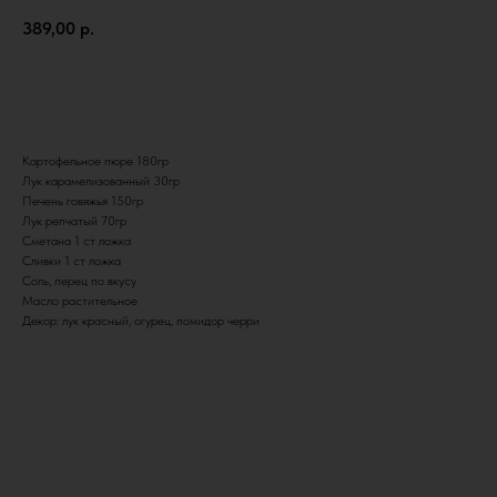
389,00
р.
В КОРЗИНУ
Картофельное пюре 180гр
Лук карамелизованный 30гр
Печень говяжья 150гр
Лук репчатый 70гр
Сметана 1 ст ложка
Сливки 1 ст ложка
Соль, перец по вкусу
Масло растительное
Декор: лук красный, огурец, помидор черри