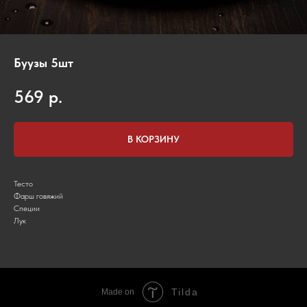
Буузы 5шт
569
р.
В КОРЗИНУ
Тесто
Фарш говяжий
Специи
Лук
Tilda
Made on